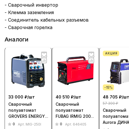
- Сварочный инвертор
- Клемма заземления
- Соединитель кабельных разъемов
- Сварочная горелка
Аналоги
АКЦИЯ
-15%
33 000 ₽/
шт
40 510 ₽/
шт
48 705 ₽/
ш
57 300 ₽
Сварочный
Сварочный
полуавтомат
полуавтомат
Сварочный
GROVERS ENERGY
FUBAG IRMIG 200
полуавтома
MIG-200 (220 В)
SYN ПУЛЬС
Aurora ДИН
0
0
Арт.
MIG-250I
Арт.
646405
(PULSE) LED (220 В,
200 ЭКСПЕРТ