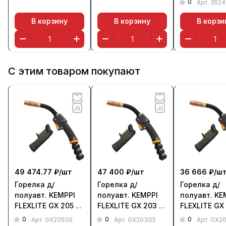
0
Арт.
3524
горелка)
В)
В корзину
В корзину
В корзи
С этим товаром покупают
49 474.77 ₽/
шт
47 400 ₽/
шт
36 666 ₽/
ш
Горелка д/
Горелка д/
Горелка д/
полуавт. KEMPPI
полуавт. KEMPPI
полуавт. KE
FLEXLITE GX 205 G
FLEXLITE GX 203 G
FLEXLITE GX
(200 А, 5 м)
(200 А, 5 м)
(200 А, 3,5 м
0
0
0
Арт.
GX205G5
Арт.
GX203G5
Арт.
GX2