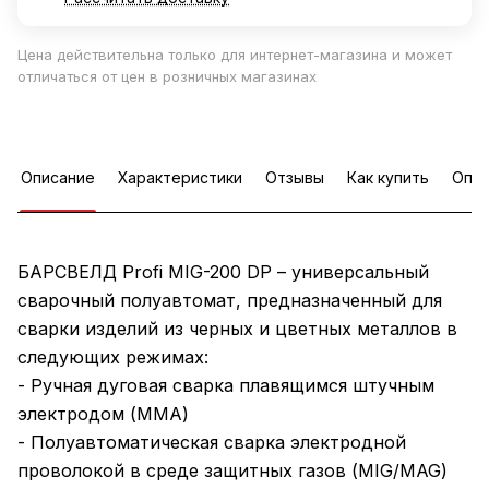
Цена действительна только для интернет-магазина и может
отличаться от цен в розничных магазинах
Описание
Характеристики
Отзывы
Как купить
Опла
БАРСВЕЛД Profi MIG-200 DP – универсальный
сварочный полуавтомат, предназначенный для
сварки изделий из черных и цветных металлов в
следующих режимах:
- Ручная дуговая сварка плавящимся штучным
электродом (MMA)
- Полуавтоматическая сварка электродной
проволокой в среде защитных газов (MIG/MAG)