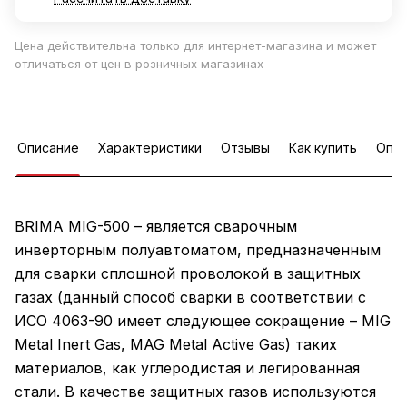
Цена действительна только для интернет-магазина и может
отличаться от цен в розничных магазинах
Описание
Характеристики
Отзывы
Как купить
Опла
BRIMA MIG-500 – является сварочным
инверторным полуавтоматом, предназначенным
для сварки сплошной проволокой в защитных
газах (данный способ сварки в соответствии с
ИСО 4063-90 имеет следующее сокращение – MIG
Metal Inert Gas, MAG Metal Active Gas) таких
материалов, как углеродистая и легированная
стали. В качестве защитных газов используются