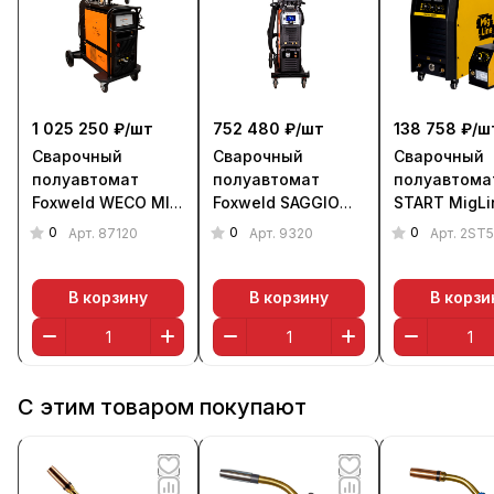
1 025 250 ₽/
шт
752 480 ₽/
шт
138 758 ₽/
ш
Сварочный
Сварочный
Сварочный
полуавтомат
полуавтомат
полуавтома
Foxweld WECO MIG
Foxweld SAGGIO
START MigLi
503 (380 В)
MIG 507 AC DC DP
5000 (380 В)
0
0
0
Арт.
87120
Арт.
9320
Арт.
2ST
LCD (380 В)
В корзину
В корзину
В корзи
С этим товаром покупают