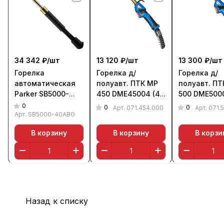
34 342 ₽/
шт
13 120 ₽/
шт
13 300 ₽/
шт
Горелка
Горелка д/
Горелка д/
автоматическая
полуавт. ПТК MP
полуавт. ПТ
Parker SB5000-
450 DME45004 (4
500 DME5000
40ABG SUREGRIP
м, возд.)
м, вода)
0
0
0
Арт.
071.454.000
Арт.
071.
(500 А, 4 м)
Арт.
SB5000-40ABG
В корзину
В корзину
В корзи
Назад к списку