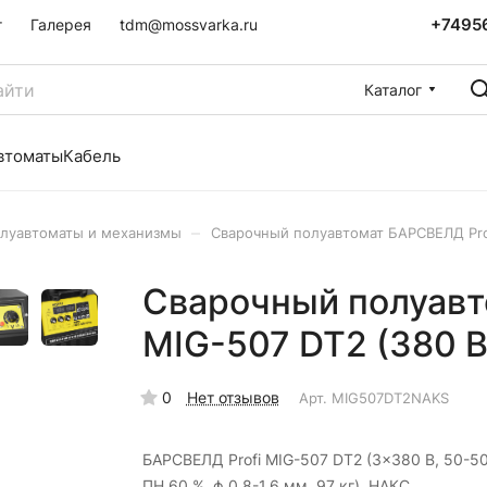
+7495
г
Галерея
tdm@mossvarka.ru
Каталог
втоматы
Кабель
–
луавтоматы и механизмы
Сварочный полуавтомат БАРСВЕЛД Prof
Сварочный полуавт
MIG-507 DT2 (380 В
0
Нет отзывов
Арт.
MIG507DT2NAKS
БАРСВЕЛД Profi MIG-507 DT2 (3x380 В, 50-50
ПН 60 %, ф 0,8-1,6 мм, 97 кг), НАКС