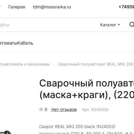
+7495
г
Галерея
tdm@mossvarka.ru
Каталог
втоматы
Кабель
–
луавтоматы и механизмы
Сварочный полуавтомат REAL MIG 200 b
Сварочный полуавт
(маска+краги), (220
0
Нет отзывов
Арт.
N24002b
Сварог REAL MIG 200 black (N24002)
(маска+краги) (220 В, 30-200 А, ПН 60%, ф 0,