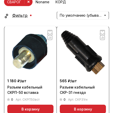
СВАРОГ
Noname
КОРД
Фильтр
По умолчанию (убывание)
1 180 ₽/
шт
565 ₽/
шт
Разъем кабельный
Разъем кабельный
СКРП-50 вставка
СКР-31 гнездо
0
0
Арт.
СКРП50вст
Арт.
СКР31гн
В корзину
В корзину