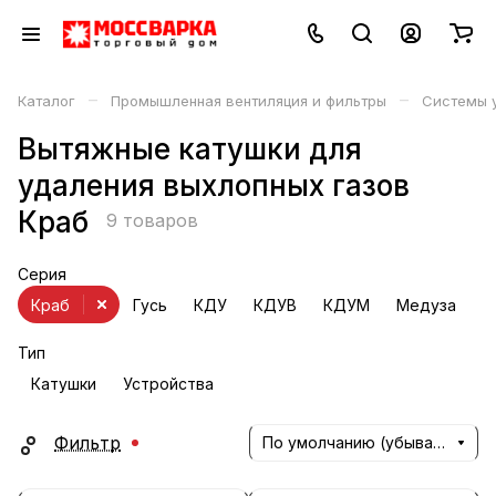
–
–
Каталог
Промышленная вентиляция и фильтры
Системы у
Вытяжные катушки для
удаления выхлопных газов
Краб
9 товаров
Серия
Краб
Гусь
КДУ
КДУВ
КДУМ
Медуза
М
Тип
Катушки
Устройства
Фильтр
По умолчанию (убывание)