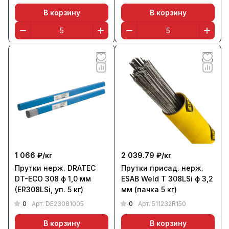
В корзину
В корзину
1 066 ₽/
кг
2 039.79 ₽/
кг
Прутки нерж. DRATEC
Прутки присад. нерж.
DT-ECO 308 ф 1,0 мм
ESAB Weld T 308LSi ф 3,2
(ER308LSi, уп. 5 кг)
мм (пачка 5 кг)
0
0
Арт.
DE23081005
Арт.
511232R150
В корзину
В корзину