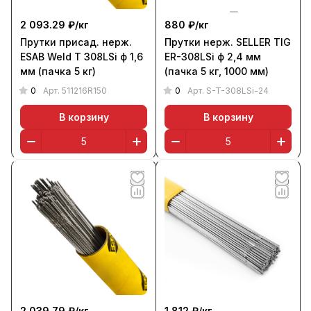
2 093.29 ₽/
кг
880 ₽/
кг
Прутки присад. нерж.
Прутки нерж. SELLER TIG
ESAB Weld T 308LSi ф 1,6
ER-308LSi ф 2,4 мм
мм (пачка 5 кг)
(пачка 5 кг, 1000 мм)
0
0
Арт.
511216R150
Арт.
S-T-308LSi-24
В корзину
В корзину
2 039.79 ₽/
кг
1 812 ₽/
кг