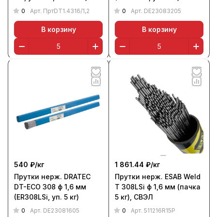
0
0
Арт.
ПртDT1.4316/1,2
Арт.
DE23083205
В корзину
В корзину
540 ₽/
кг
1 861.44 ₽/
кг
Прутки нерж. DRATEC
Прутки нерж. ESAB Weld
DT-ECO 308 ф 1,6 мм
T 308LSi ф 1,6 мм (пачка
(ER308LSi, уп. 5 кг)
5 кг), СВЭЛ
0
0
Арт.
DE23081605
Арт.
511216R15P