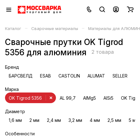
–
–
Каталог
Сварочные материалы
Материалы для АЛЮМИН
Сварочные прутки OK Tigrod
5356 для алюминия
2 товара
Бренд
БАРСВЕЛД
ESAB
CASTOLIN
ALUMAT
SELLER
Марка
OK Tigrod 5356
AL 99,7
AlMg5
AlSi5
OK Tigro
Диаметр
1,6 мм
2 мм
2,4 мм
3,2 мм
4 мм
2,5 мм
5 мм
Особенности