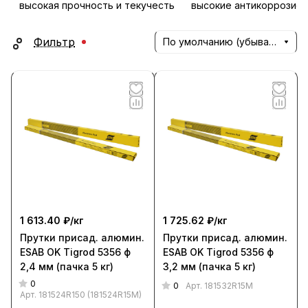
высокая прочность и текучесть
высокие антикоррозион
Фильтр
По умолчанию (убывание)
1 613.40 ₽/
кг
1 725.62 ₽/
кг
Прутки присад. алюмин.
Прутки присад. алюмин.
ESAB OK Tigrod 5356 ф
ESAB OK Tigrod 5356 ф
2,4 мм (пачка 5 кг)
3,2 мм (пачка 5 кг)
0
0
Арт.
181532R15M
Арт.
181524R150 (181524R15M)