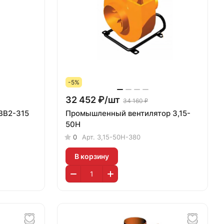
-5%
32 452 ₽/
шт
34 160 ₽
ВВ2-315
Промышленный вентилятор 3,15-
50Н
0
Арт.
3,15-50Н-380
В корзину