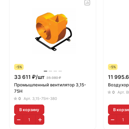
-5%
-5%
33 611 ₽/
шт
11 995.6
35 380 ₽
Промышленный вентилятор 3,15-
Воздухор
75Н
0
Арт.
В
0
Арт.
3,15-75Н-380
В корзину
В корзи