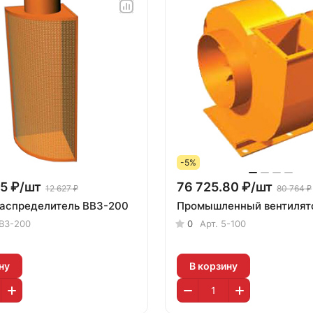
-5%
5 ₽/
шт
76 725.80 ₽/
шт
12 627 ₽
80 764 ₽
аспределитель ВВ3-200
Промышленный вентилято
В3-200
0
Арт.
5-100
ну
В корзину