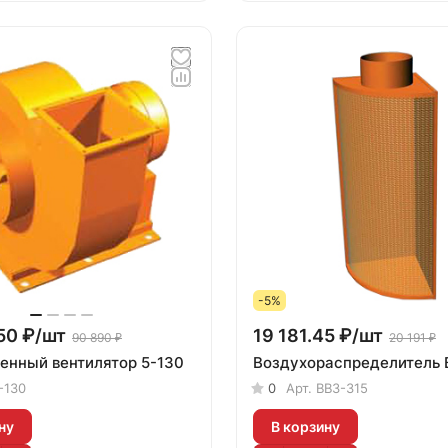
-5%
50 ₽/
шт
19 181.45 ₽/
шт
90 890 ₽
20 191 ₽
Промышленный вентилятор 5-130
Воздухораспределитель 
-130
0
Арт.
ВВ3-315
ну
В корзину