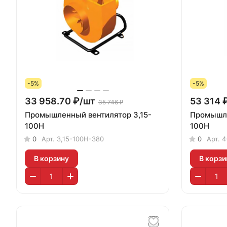
-5%
-5%
33 958.70 ₽/
шт
53 314 
35 746 ₽
Промышленный вентилятор 3,15-
Промышле
100Н
100Н
0
Арт.
3,15-100Н-380
0
Арт.
4
В корзину
В корзи