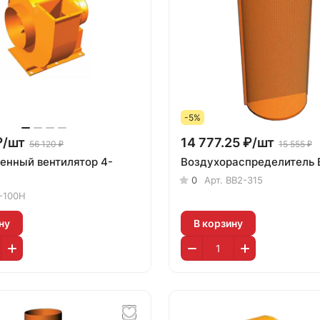
-5%
₽/
шт
14 777.25 ₽/
шт
56 120 ₽
15 555 ₽
нный вентилятор 4-
Воздухораспределитель 
0
Арт.
ВВ2-315
-100Н
ну
В корзину