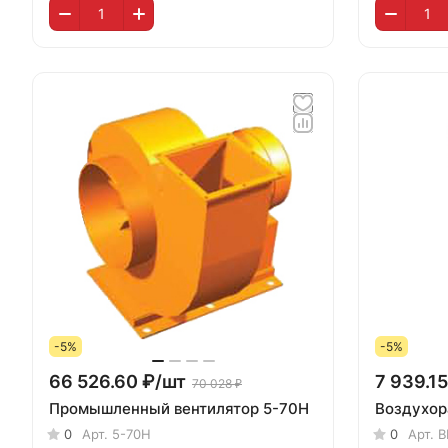
-5%
-5%
66 526.60 ₽/
шт
7 939.15
70 028 ₽
Промышленный вентилятор 5-70Н
Воздухор
0
Арт.
5-70Н
0
Арт.
В