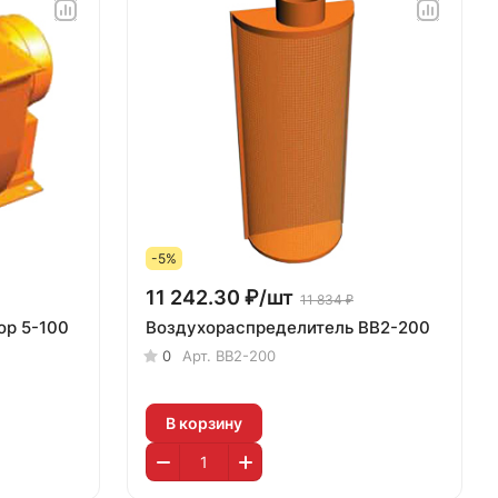
-5%
11 242.30 ₽/
шт
11 834 ₽
р 5-100
Воздухораспределитель ВВ2-200
0
Арт.
ВВ2-200
В корзину