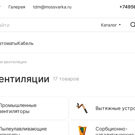
+7495
г
Галерея
tdm@mossvarka.ru
Каталог
втоматы
Кабель
я вентиляция
вентиляции
17 товаров
Промышленные
Вытяжные устр
вентиляторы
Пылеулавливающие
Сорбционно-
агрегаты
каталитические