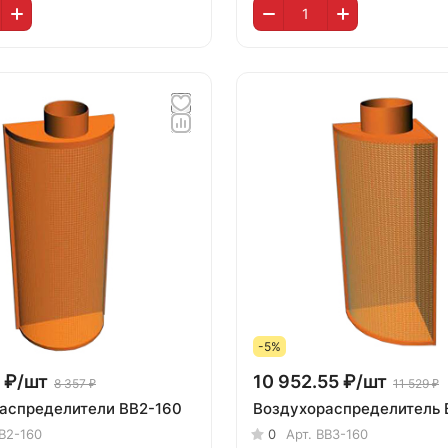
-5%
 ₽/
шт
10 952.55 ₽/
шт
8 357 ₽
11 529 ₽
аспределители ВВ2-160
Воздухораспределитель 
В2-160
0
Арт.
ВВ3-160