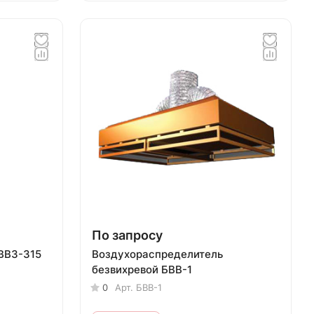
По запросу
ВВ3-315
Воздухораспределитель
безвихревой БВВ-1
0
Арт.
БВВ-1