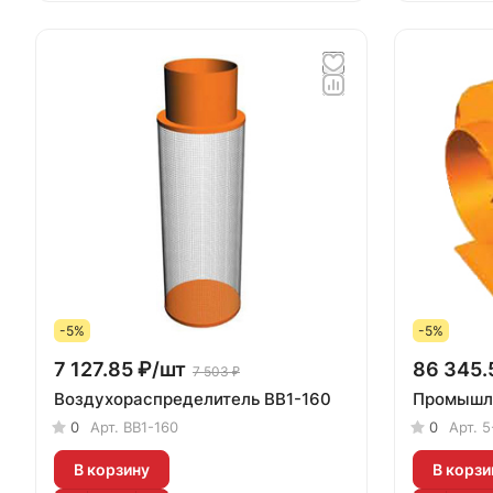
-5%
-5%
7 127.85 ₽/
шт
86 345.
7 503 ₽
Воздухораспределитель ВВ1-160
0
Арт.
ВВ1-160
0
Арт.
5
В корзину
В корзи