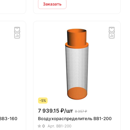
Заказать
-5%
7 939.15 ₽/
шт
8 357 ₽
ВВ3-160
Воздухораспределитель ВВ1-200
0
Арт.
ВВ1-200