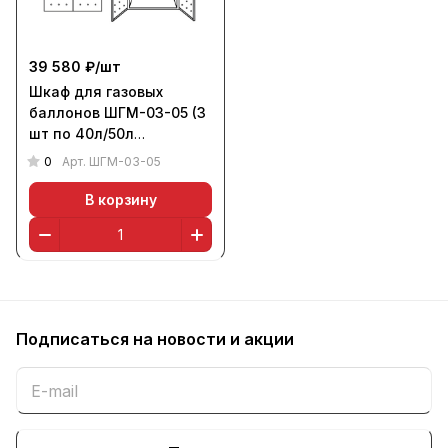
39 580 ₽/
шт
Шкаф для газовых
баллонов ШГМ-03-05 (3
шт по 40л/50л
выс.давления, л/с 1,0
0
Арт.
ШГМ-03-05
мм)
В корзину
Подписаться
на новости и акции