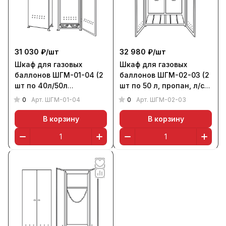
31 030 ₽/
шт
32 980 ₽/
шт
Шкаф для газовых
Шкаф для газовых
баллонов ШГМ-01-04 (2
баллонов ШГМ-02-03 (2
шт по 40л/50л
шт по 50 л, пропан, л/с
выс.давления, л/с 1,0
1,0 мм)
0
0
Арт.
ШГМ-01-04
Арт.
ШГМ-02-03
мм)
В корзину
В корзину