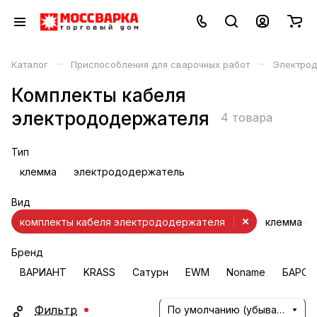
–
–
Каталог
Приспособления для сварочных работ
Электрод
Комплекты кабеля
электрододержателя
4 товара
Тип
клемма
электрододержатель
Вид
комплекты кабеля электрододержателя
клемма с
Бренд
ВАРИАНТ
KRASS
Сатурн
EWM
Noname
БАРСВ
Фильтр
По умолчанию (убывание)