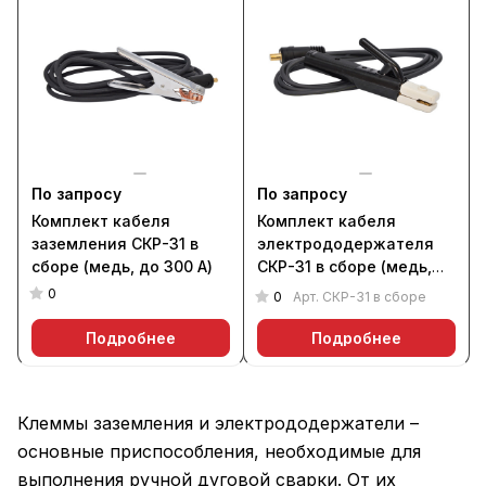
По запросу
По запросу
Комплект кабеля
Комплект кабеля
заземления СКР-31 в
электрододержателя
сборе (медь, до 300 А)
СКР-31 в сборе (медь,
до 300 А)
0
0
Арт.
СКР-31 в сборе
Подробнее
Подробнее
Клеммы заземления и электрододержатели –
основные приспособления, необходимые для
выполнения ручной дуговой сварки. От их