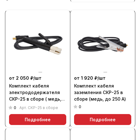
от 2 050 ₽/
шт
от 1 920 ₽/
шт
Комплект кабеля
Комплект кабеля
электрододержателя
заземления СКР-25 в
СКР-25 в сборе ( медь,
сборе (медь, до 250 А)
до 250 А)
0
0
Арт.
СКР-25 в сборе
Подробнее
Подробнее