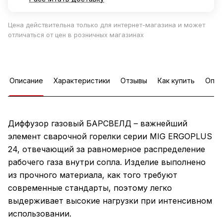
Цена действительна только для интернет-магазина и может
отличаться от цен в розничных магазинах
Описание
Характеристики
Отзывы
Как купить
Опла
Диффузор газовый БАРСВЕЛД – важнейший
элемент сварочной горелки серии MIG ERGOPLUS
24, отвечающий за равномерное распределение
рабочего газа внутри сопла. Изделие выполнено
из прочного материала, как того требуют
современные стандарты, поэтому легко
выдерживает высокие нагрузки при интенсивном
использовании.