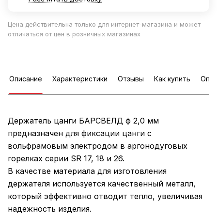
Цена действительна только для интернет-магазина и может
отличаться от цен в розничных магазинах
Описание
Характеристики
Отзывы
Как купить
Опла
Держатель цанги БАРСВЕЛД ф 2,0 мм
предназначен для фиксации цанги с
вольфрамовым электродом в аргонодуговых
горелках серии SR 17, 18 и 26.
В качестве материала для изготовления
держателя используется качественный металл,
который эффективно отводит тепло, увеличивая
надежность изделия.