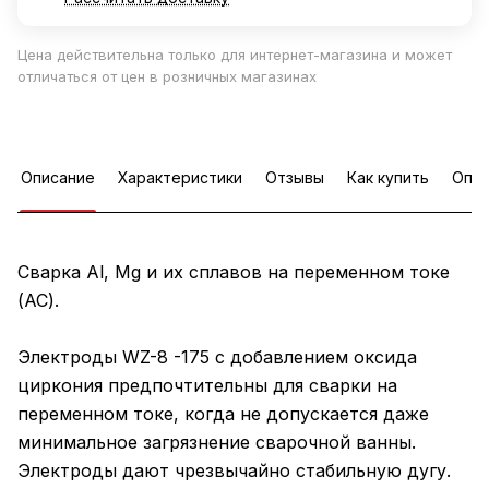
Цена действительна только для интернет-магазина и может
отличаться от цен в розничных магазинах
Описание
Характеристики
Отзывы
Как купить
Опла
Сварка Al, Mg и их сплавов на переменном токе
(AC).
Электроды WZ-8 -175 с добавлением оксида
циркония предпочтительны для сварки на
переменном токе, когда не допускается даже
минимальное загрязнение сварочной ванны.
Электроды дают чрезвычайно стабильную дугу.