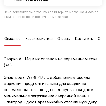
Цена действительна только для интернет-магазина и может
отличаться от цен в розничных магазинах
Описание
Характеристики
Отзывы
Как купить
Опла
Сварка Al, Mg и их сплавов на переменном токе
(AC).
Электроды WZ-8 -175 с добавлением оксида
циркония предпочтительны для сварки на
переменном токе, когда не допускается даже
минимальное загрязнение сварочной ванны.
Электроды дают чрезвычайно стабильную дугу.