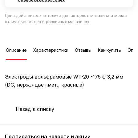
Цена действительна только для интернет-магазина и может
отличаться от цен в розничных магазинах
Описание
Характеристики
Отзывы
Как купить
Опла
Электроды вольфрамовые WT-20 -175 ф 3,2 мм
(DС, нерж.+цвет.мет., красные)
Назад к списку
Подписаться
на новости и акции