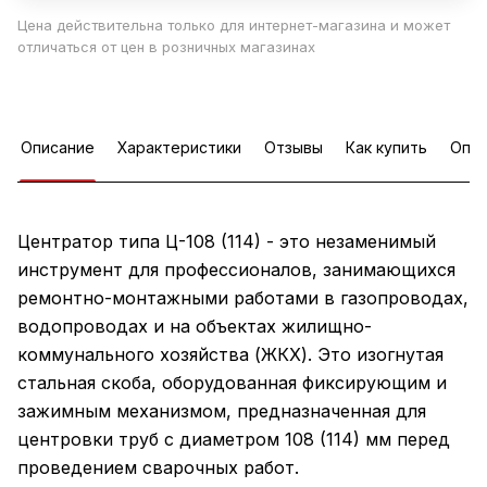
Цена действительна только для интернет-магазина и может
отличаться от цен в розничных магазинах
Описание
Характеристики
Отзывы
Как купить
Опла
Центратор типа Ц-108 (114) - это незаменимый
инструмент для профессионалов, занимающихся
ремонтно-монтажными работами в газопроводах,
водопроводах и на объектах жилищно-
коммунального хозяйства (ЖКХ). Это изогнутая
стальная скоба, оборудованная фиксирующим и
зажимным механизмом, предназначенная для
центровки труб с диаметром 108 (114) мм перед
проведением сварочных работ.