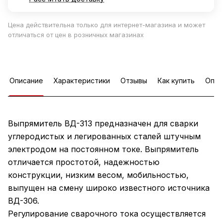
Цена действительна только для интернет-магазина и может
отличаться от цен в розничных магазинах
Описание
Характеристики
Отзывы
Как купить
Опла
Выпрямитель ВД-313 предназначен для сварки
углеродистых и легированных сталей штучным
электродом на постоянном токе. Выпрямитель
отличается простотой, надежностью
конструкции, низким весом, мобильностью,
выпущен на смену широко известного источника
ВД-306.
Регулирование сварочного тока осуществляется