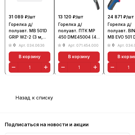
31 089 ₽/
шт
13 120 ₽/
шт
24 871 ₽/
шт
Горелка д/
Горелка д/
Горелка д/
полуавт. MB 501D
полуавт. ПТК MP
полуавт. BI
GRIP WZ-2 (3 м,
450 DME45004 (4
MB EVO 501 
вода)
м, возд.)
А, 3 м)
0
0
0
Арт.
034.0636
Арт.
071.454.000
Арт.
034.
В корзину
В корзину
В корзи
Назад к списку
Подписаться
на новости и акции