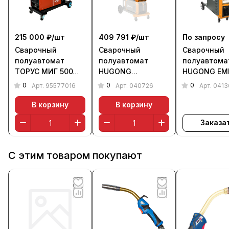
215 000 ₽/
шт
409 791 ₽/
шт
По запросу
Сварочный
Сварочный
Сварочный
полуавтомат
полуавтомат
полуавтома
ТОРУС МИГ 500
HUGONG
HUGONG EM
PRO (380 В)
SUPERMATRIX 500S
500S III
0
0
0
Арт.
95577016
Арт.
040726
Арт.
0413
III (без БО,
тележки, горелки
В корзину
В корзину
и шланг-пакета)
Заказа
С этим товаром покупают