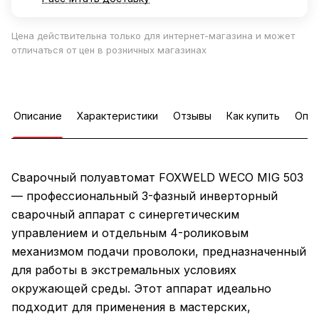
Цена действительна только для интернет-магазина и может
отличаться от цен в розничных магазинах
Описание
Характеристики
Отзывы
Как купить
Опла
Сварочный полуавтомат FOXWELD WECO MIG 503
— профессиональный 3-фазный инверторный
сварочный аппарат с синергетическим
управлением и отдельным 4-роликовым
механизмом подачи проволоки, предназначенный
для работы в экстремальных условиях
окружающей среды. Этот аппарат идеально
подходит для применения в мастерских,