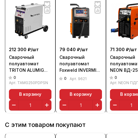
212 300 ₽/
шт
79 040 ₽/
шт
71 300 ₽/
шт
Сварочный
Сварочный
Сварочный
полуавтомат
полуавтомат
полуавтома
TRITON ALUMIG
Foxweld INVERMIG
NEON ВД-25
250P Dpulse
250 COMPACT 400
(без горелки
0
0
0
Арт.
9621
Synergic (220 В)
Арт.
TAMG250PDPSN
В SYN (380 В)
Арт.
NEON ПДГ
В корзину
В корзину
В корзи
С этим товаром покупают