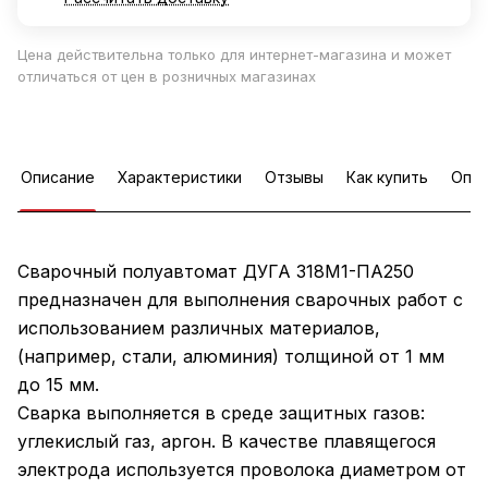
Цена действительна только для интернет-магазина и может
отличаться от цен в розничных магазинах
Описание
Характеристики
Отзывы
Как купить
Опла
Сварочный полуавтомат ДУГА 318М1-ПА250
предназначен для выполнения сварочных работ с
использованием различных материалов,
(например, стали, алюминия) толщиной от 1 мм
до 15 мм.
Сварка выполняется в среде защитных газов:
углекислый газ, аргон. В качестве плавящегося
электрода используется проволока диаметром от