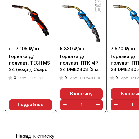
от 7 105 ₽/
шт
5 830 ₽/
шт
7 570 ₽/
шт
Горелка д/
Горелка д/
Горелка д/
полуавт. TECH MS
полуавт. ПТК MP
полуавт. ПТ
24 (возд.), Сварог
24 DME2403 (3 м,
24 DME2405 
возд.)
возд.)
0
0
0
Арт.
ICT269*
Арт.
071.243.000
Арт.
071.
В корзину
В корзи
Подробнее
Назад к списку