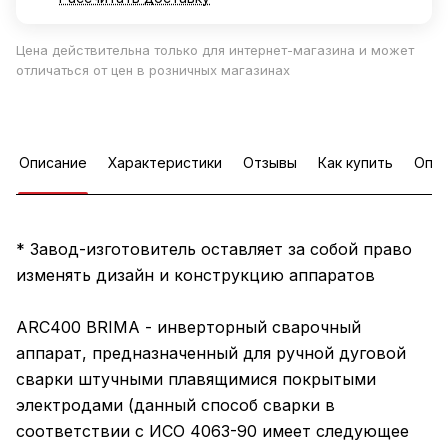
Цена действительна только для интернет-магазина и может
отличаться от цен в розничных магазинах
Описание
Характеристики
Отзывы
Как купить
Опла
* Завод-изготовитель оставляет за собой право
изменять дизайн и конструкцию аппаратов
ARC400 BRIMA - инверторный сварочный
аппарат, предназначенный для ручной дуговой
сварки штучными плавящимися покрытыми
электродами (данный способ сварки в
соответствии с ИСО 4063-90 имеет следующее