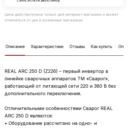
Цена действительна только для интернет-магазина и может
отличаться от цен в розничных магазинах
Описание
Характеристики
Отзывы
Как купить
Опла
REAL ARC 250 D (Z226) – первый инвертор в
линейке сварочных аппаратов ТМ «Сварог»,
работающий от питающей сети 220 и 380 В без
дополнительного переключения.
Отличительными особенностями Сварог REAL
ARC 250 D являются:
• Оборудование рассчитано на одно- и