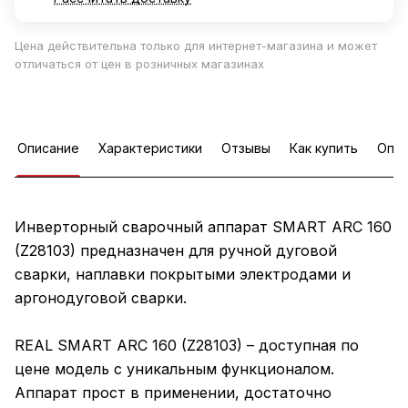
Цена действительна только для интернет-магазина и может
отличаться от цен в розничных магазинах
Описание
Характеристики
Отзывы
Как купить
Опла
Инверторный сварочный аппарат SMART ARC 160
(Z28103) предназначен для ручной дуговой
сварки, наплавки покрытыми электродами и
аргонодуговой сварки.
REAL SMART ARC 160 (Z28103) – доступная по
цене модель с уникальным функционалом.
Аппарат прост в применении, достаточно