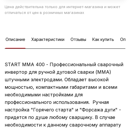
Цена действительна только для интернет-магазина и может
отличаться от цен в розничных магазинах
Описание
Характеристики
Отзывы
Как купить
Опла
START MMA 400 - Профессиональный сварочный
инвертор для ручной дуговой сварки (MMA)
штучными электродами. Обладает высокой
мощностью, компактными габаритами и всеми
необходимыми настройками для
профессионального использования. Ручная
настройка "Горячего старта" и "Форсажа дуги" -
придется по душе любому сварщику. В случае
необходимости к данному сварочному аппарату