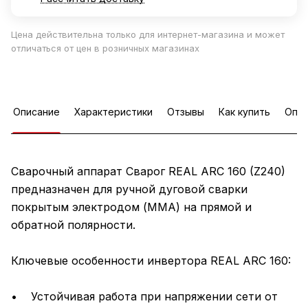
Цена действительна только для интернет-магазина и может
отличаться от цен в розничных магазинах
Описание
Характеристики
Отзывы
Как купить
Опла
Сварочный аппарат Сварог REAL ARC 160 (Z240)
предназначен для ручной дуговой сварки
покрытым электродом (MMA) на прямой и
обратной полярности.
Ключевые особенности инвертора REAL ARC 160:
• Устойчивая работа при напряжении сети от