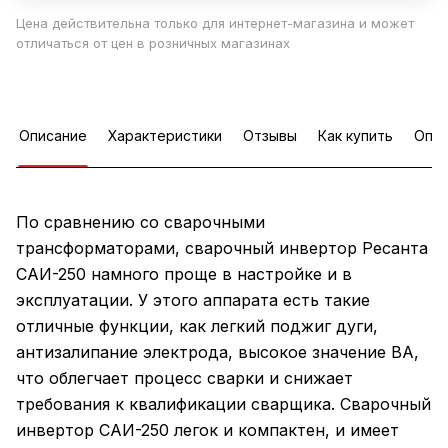
Цена действительна только для интернет-магазина и может
отличаться от цен в розничных магазинах
Описание
Характеристики
Отзывы
Как купить
Опла
По сравнению со сварочными
трансформаторами, сварочный инвертор Ресанта
САИ-250 намного проще в настройке и в
эксплуатации. У этого аппарата есть такие
отличные функции, как легкий поджиг дуги,
антизалипание электрода, высокое значение ВА,
что облегчает процесс сварки и снижает
требования к квалификации сварщика. Сварочный
инвертор САИ-250 легок и компактен, и имеет