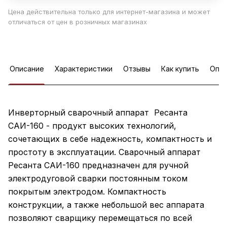
Цена действительна только для интернет-магазина и может
отличаться от цен в розничных магазинах
Описание
Характеристики
Отзывы
Как купить
Опла
Инверторный сварочный аппарат Ресанта
САИ-160 - продукт высоких технологий,
сочетающих в себе надежность, компактность и
простоту в эксплуатации. Сварочный аппарат
Ресанта САИ-160 предназначен для ручной
электродуговой сварки постоянным током
покрытым электродом. Компактность
конструкции, а также небольшой вес аппарата
позволяют сварщику перемещаться по всей