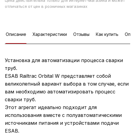
Цена действительна только для интернет-магазина и может
отличаться от цен в розничных магазинах
Описание
Характеристики
Отзывы
Как купить
Опла
Установка для автоматизации процесса сварки
труб.
ESAB Railtrac Orbital W представляет собой
великолепный вариант выбора в том случае, если
вам необходимо автоматизировать процесс
сварки труб.
Этот агрегат идеально подходит для
использования вместе с полуавтоматическими
источниками питания и устройствами подачи
ESAB.