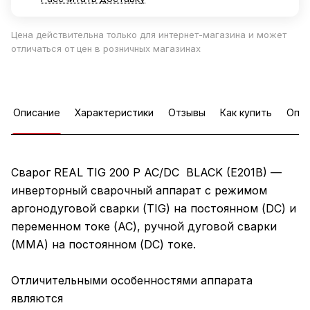
Цена действительна только для интернет-магазина и может
отличаться от цен в розничных магазинах
Описание
Характеристики
Отзывы
Как купить
Опла
Сварог REAL TIG 200 P AC/DC BLACK (E201B) —
инверторный сварочный аппарат с режимом
аргонодуговой сварки (TIG) на постоянном (DC) и
переменном токе (AC), ручной дуговой сварки
(MMA) на постоянном (DC) токе.
Отличительными особенностями аппарата
являются