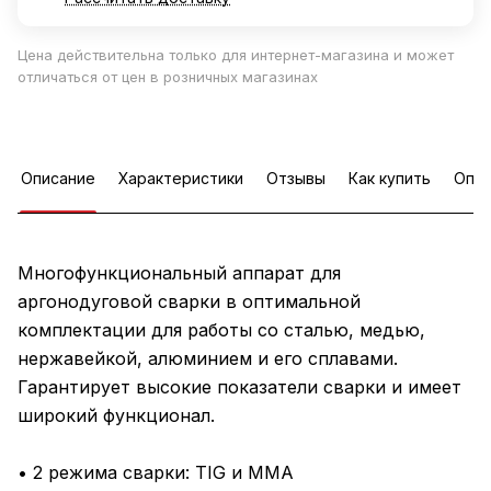
Цена действительна только для интернет-магазина и может
отличаться от цен в розничных магазинах
Описание
Характеристики
Отзывы
Как купить
Опла
Многофункциональный аппарат для
аргонодуговой сварки в оптимальной
комплектации для работы со сталью, медью,
нержавейкой, алюминием и его сплавами.
Гарантирует высокие показатели сварки и имеет
широкий функционал.
• 2 режима сварки: TIG и MMA