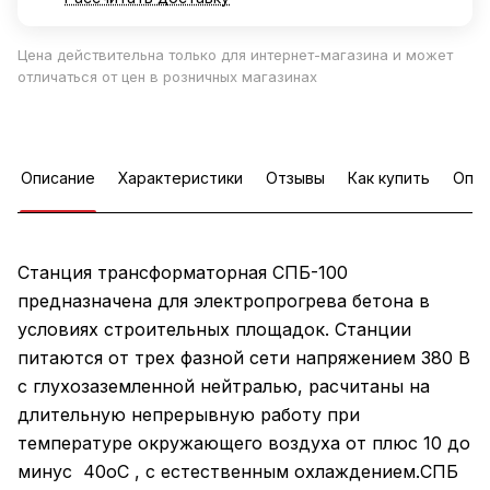
Цена действительна только для интернет-магазина и может
отличаться от цен в розничных магазинах
Описание
Характеристики
Отзывы
Как купить
Опла
Станция трансформаторная СПБ-100
предназначена для электропрогрева бетона в
условиях строительных площадок. Станции
питаются от трех фазной сети напряжением 380 В
с глухозаземленной нейтралью, расчитаны на
длительную непрерывную работу при
температуре окружающего воздуха от плюс 10 до
минус 40oС , с естественным охлаждением.СПБ