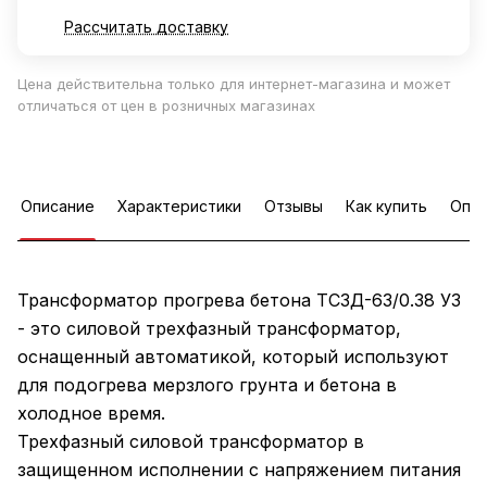
Рассчитать доставку
Цена действительна только для интернет-магазина и может
отличаться от цен в розничных магазинах
Описание
Характеристики
Отзывы
Как купить
Опла
Трансформатор прогрева бетона ТСЗД-63/0.38 УЗ
- это силовой трехфазный трансформатор,
оснащенный автоматикой, который используют
для подогрева мерзлого грунта и бетона в
холодное время.
Трехфазный силовой трансформатор в
защищенном исполнении с напряжением питания