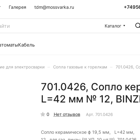
+7495
г
Галерея
tdm@mossvarka.ru
Каталог
втоматы
Кабель
–
–
е для электросварки
Сопла газовые к горелкам
701.0426, С
701.0426, Сопло ке
L=42 мм № 12, BINZ
0
Нет отзывов
Арт.
701.0426
Сопло керамическое ф 19,5 мм, L=42 мм
12, для газ. линзы (!!! УП. 10 шт.!!!), 701.0426,