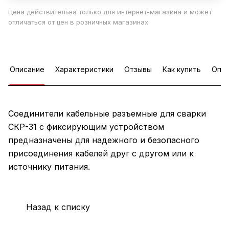
Цена действительна только для интернет-магазина и может
отличаться от цен в розничных магазинах
Описание
Характеристики
Отзывы
Как купить
Опла
Cоединители кабельные разъемные для сварки
СКР-31 с фиксирующим устройством
предназначены для надежного и безопасного
присоединения кабелей друг с другом или к
источнику питания.
Назад к списку