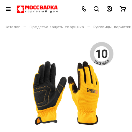
–
–
Каталог
Средства защиты сварщика
Рукавицы, перчатки