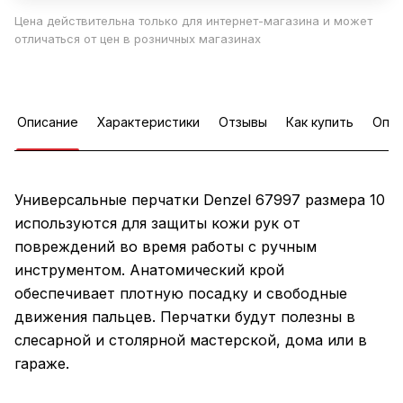
Цена действительна только для интернет-магазина и может
отличаться от цен в розничных магазинах
Описание
Характеристики
Отзывы
Как купить
Опла
Универсальные перчатки Denzel 67997 размера 10
используются для защиты кожи рук от
повреждений во время работы с ручным
инструментом. Анатомический крой
обеспечивает плотную посадку и свободные
движения пальцев. Перчатки будут полезны в
слесарной и столярной мастерской, дома или в
гараже.