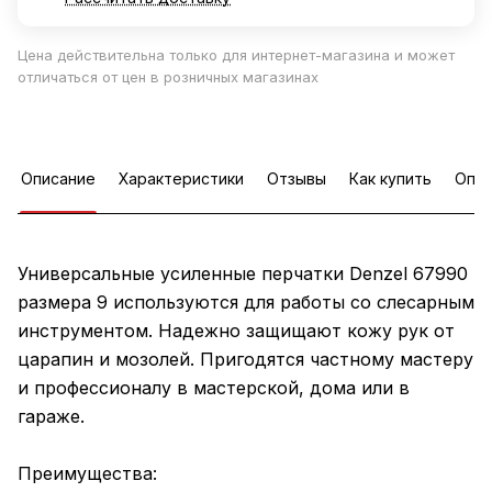
Цена действительна только для интернет-магазина и может
отличаться от цен в розничных магазинах
Описание
Характеристики
Отзывы
Как купить
Опла
Универсальные усиленные перчатки Denzel 67990
размера 9 используются для работы со слесарным
инструментом. Надежно защищают кожу рук от
царапин и мозолей. Пригодятся частному мастеру
и профессионалу в мастерской, дома или в
гараже.
Преимущества: