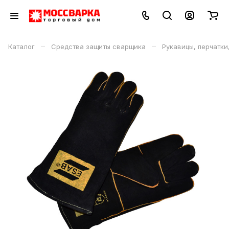
–
–
Каталог
Средства защиты сварщика
Рукавицы, перчатки