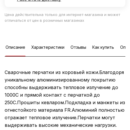
Цена действительна только для интернет-магазина и может
отличаться от цен в розничных магазинах
Описание
Характеристики
Отзывы
Как купить
Опла
Сварочные перчатки из коровьей кожи.Благодоря
уникальному алюминизированному покрытию
способны выдерживать тепловое излучение до
1000С и прямой контакт с перчаткой до
250С.Прошиты кевларом.Подкладка и манжеты из
огнестойкого материала FR.Алюминий полностью
отражает тепловое излучение.Перчатки могут
выдерживать высокие механические нагрузки.