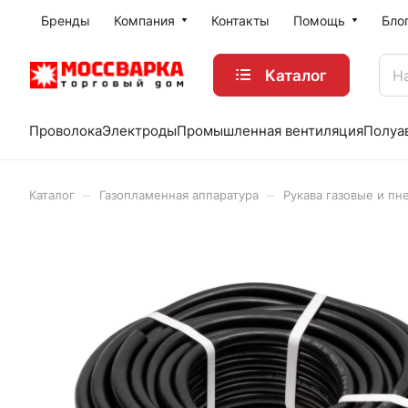
Бренды
Компания
Контакты
Помощь
Бло
Каталог
Проволока
Электроды
Промышленная вентиляция
Полуа
–
–
Каталог
Газопламенная аппаратура
Рукава газовые и пн