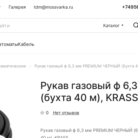
+7495
г
Галерея
tdm@mossvarka.ru
Каталог
втоматы
Кабель
–
евматические
Рукав газовый ф 6,3 мм PREMIUM ЧЕРНЫЙ (бухта 4
Рукав газовый ф 6
(бухта 40 м), KRAS
0
Нет отзывов
Рукав газовый ф 6,3 мм PREMIUM ЧЕРНЫЙ (б
40 м), KRASS