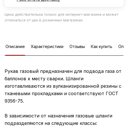
Цена действительна только для интернет-магазина и может
отличаться от цен в розничных магазинах
Описание
Характеристики
Отзывы
Как купить
Опла
Рукав газовый предназначен для подвода газа от
баллонов к месту сварки. Шланги
изготавливаются из вулканизированной резины с
тканевыми прокладками и соответствуют ГОСТ
9356-75.
В зависимости от назначения газовые шланги
подразделяются на следующие классы: