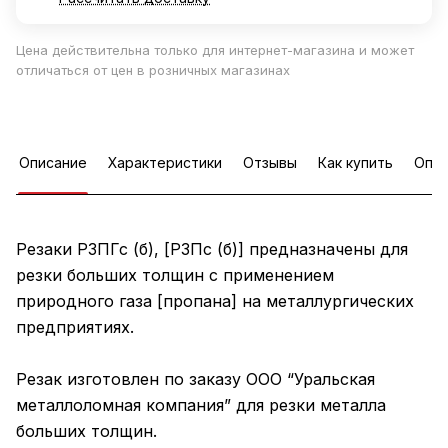
Цена действительна только для интернет-магазина и может
отличаться от цен в розничных магазинах
Описание
Характеристики
Отзывы
Как купить
Опла
Резаки Р3ПГс (б), [Р3Пс (б)] предназначены для
резки больших толщин с применением
природного газа [пропана] на металлургических
предприятиях.
Резак изготовлен по заказу ООО “Уральская
металлоломная компания” для резки металла
больших толщин.