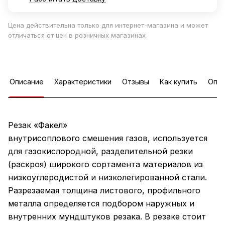
Цена действительна только для интернет-магазина и может
отличаться от цен в розничных магазинах
Описание
Характеристики
Отзывы
Как купить
Опла
Резак «Факел»
внутрисоплового смешения газов, используется
для газокислородной, разделительной резки
(раскроя) широкого сортамента материалов из
низкоуглеродистой и низколегированной стали.
Разрезаемая толщина листового, профильного
металла определяется подбором наружных и
внутренних мундштуков резака. В резаке стоит