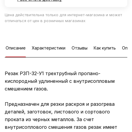
Цена действительна только для интернет-магазина и может
отличаться от цен в розничных магазинах
Описание
Характеристики
Отзывы
Как купить
Опла
Резак Р3П-32-У1 трехтрубный пропано-
кислородный удлиненный с внутрисопловым
смешением газов.
Предназначен для резки раскроя и разогрева
деталей, заготовок, листового и сортового
проката из черных металлов. За счет
внутрисоплового смешения газов резак имеет