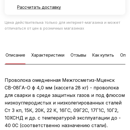
Рассчитать доставку
Цена действительна только для интернет-магазина и может
отличаться от цен в розничных магазинах
Описание
Характеристики
Отзывы
Как купить
Опла
Проволока омедненная Межгосметиз-Мценск
СВ-08ГА-О ф 4,0 мм (кассета 28 кг) - проволока
для сварки в среде защитных газов и под флюсом
низкоуглеродистых и низколегированных сталей
Ст 3 кп, 15К, 20К, 22 К, 16ГС, 09Г2С, 17Г1С, 10Г2,
10ХСНД и др. с температурой эксплуатации до -
40 0С (соответственно назначению стали).