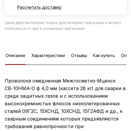
Рассчитать доставку
Цена действительна только для интернет-магазина и может
отличаться от цен в розничных магазинах
Описание
Характеристики
Отзывы
Как купить
Опла
Проволока омедненная Межгосметиз-Мценск
СВ-10HMA-О ф 4,0 мм (кассета 28 кг) для сварки в
среде защитных газов и с использованием
высококремнистых флюсов низколегированных
сталей 09Г2С, 15ХСНД, 10ХСНД, 15Г2АФД и др., к
сварным соединениям которых предъявляются
требования равнопрочности при