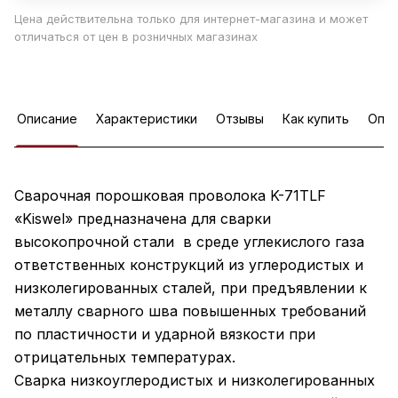
Цена действительна только для интернет-магазина и может
отличаться от цен в розничных магазинах
Описание
Характеристики
Отзывы
Как купить
Опла
Сварочная порошковая проволока K-71TLF
«Kiswel» предназначена для сварки
высокопрочной стали в среде углекислого газа
ответственных конструкций из углеродистых и
низколегированных сталей, при предъявлении к
металлу сварного шва повышенных требований
по пластичности и ударной вязкости при
отрицательных температурах.
Сварка низкоуглеродистых и низколегированных