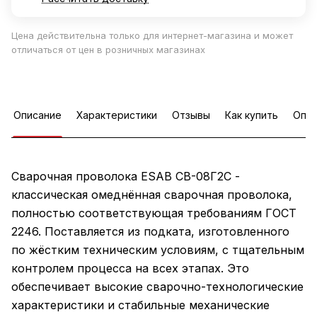
Цена действительна только для интернет-магазина и может
отличаться от цен в розничных магазинах
Описание
Характеристики
Отзывы
Как купить
Опла
Сварочная проволока ESAB СВ-08Г2С -
классическая омеднённая сварочная проволока,
полностью соответствующая требованиям ГОСТ
2246. Поставляется из подката, изготовленного
по жёстким техническим условиям, с тщательным
контролем процесса на всех этапах. Это
обеспечивает высокие сварочно-технологические
характеристики и стабильные механические