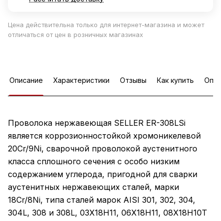
Цена действительна только для интернет-магазина и может
отличаться от цен в розничных магазинах
Описание
Характеристики
Отзывы
Как купить
Опла
Проволока нержавеющая SELLER ER-308LSi
является коррозионностойкой хромоникелевой
20Cr/9Ni, сварочной проволокой аустенитного
класса сплошного сечения с особо низким
содержанием углерода, пригодной для сварки
аустенитных нержавеющих сталей, марки
18Cr/8Ni, типа сталей марок AISI 301, 302, 304,
304L, 308 и 308L, 03Х18Н11, 06Х18Н11, 08Х18Н10Т