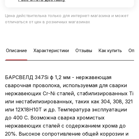
Цена действительна только для интернет-магазина и может
отличаться от цен в розничных магазинах
Описание
Характеристики
Отзывы
Как купить
Опла
БАРСВЕЛД 347Si ф 1,2 мм - нержавеющая
сварочная проволока, используемая для сварки
нержавеющих Cr-Ni сталей, стабилизированных Ti
или нестабилизированных, таких как 304, 308, 321
или 12Х18Н10Т и др. Температура эксплуатации
до 400 С. Возможна сварка хромистых
нержавеющих сталей с содержанием хрома до
20%. Высокое сопротивление общей коррозии и