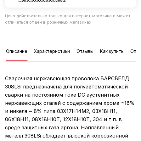
Цена действительна только для интернет-магазина и может
отличаться от цен в розничных магазинах
Описание
Характеристики
Отзывы
Как купить
Опла
Сварочная нержавеющая проволока БАРСВЕЛД
308LSi предназначена для полуавтоматической
сварки на постоянном токе DC аустенитных
нержавеющих сталей c содержанием хрома ~18%
и никеля ~ 8% типа 03Х17Н14М2, 03Х18Н11,
06Х18Н11, 08Х18Н10Т, 12Х18Н10Т, 304 и т.п. в
среде защитных газа аргона. Наплавленный
металл 308LSi обладает высокой коррозионной